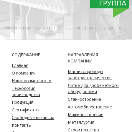
Опубликовано
19.04.2017
-
1063 × 363
-
ENERSTENA_HORIZ_GRUPPA_RU
СОДЕРЖАНИЕ
НАПРАВЛЕНИЯ
КОМПАНИИ
Главная
Магнитопроводы
О компании
нанокристаллические
Наши возможности
Литье для дробеметного
Технология
оборудования
производства
Станкостроение
Продукция
Автомобилестроение
Сертификаты
Машиностроение
Свободные вакансии
Металлургия
Контакты
Строительство