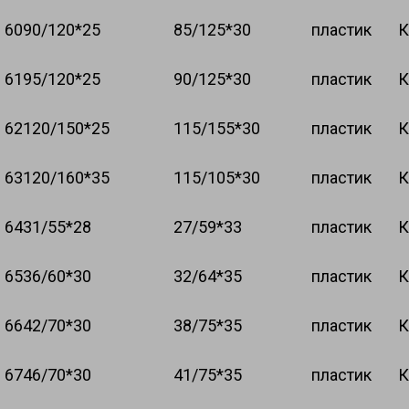
60
90/120*25
85/125*30
пластик
К
61
95/120*25
90/125*30
пластик
К
62
120/150*25
115/155*30
пластик
К
63
120/160*35
115/105*30
пластик
К
64
31/55*28
27/59*33
пластик
К
65
36/60*30
32/64*35
пластик
К
66
42/70*30
38/75*35
пластик
К
67
46/70*30
41/75*35
пластик
К