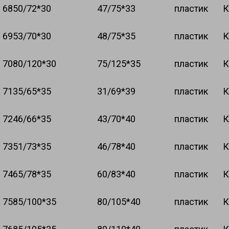
68
50/72*30
47/75*33
пластик
К
69
53/70*30
48/75*35
пластик
К
70
80/120*30
75/125*35
пластик
К
71
35/65*35
31/69*39
пластик
К
72
46/66*35
43/70*40
пластик
К
73
51/73*35
46/78*40
пластик
К
74
65/78*35
60/83*40
пластик
К
75
85/100*35
80/105*40
пластик
К