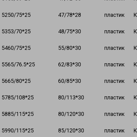
52
50/75*25
47/78*28
пластик
К
53
53/70*25
48/75*30
пластик
К
54
60/75*25
55/80*30
пластик
К
55
65/76.5*25
62/83*30
пластик
К
56
65/80*25
60/85*30
пластик
К
57
85/108*25
80/113*30
пластик
К
58
85/115*25
80/120*30
пластик
К
59
90/115*25
85/120*30
пластик
К