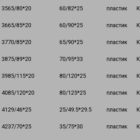
35
65/80*20
60/82*25
пластик
К
36
65/85*20
60/90*25
пластик
К
37
70/85*20
65/90*25
пластик
К
38
75/89*20
70/95*33
пластик
К
39
85/115*20
80/120*25
пластик
К
40
85/120*20
80/125*25
пластик
К
41
29/46*25
25/49.5*29.5
пластик
К
42
37/70*25
35/75*30
пластик
К