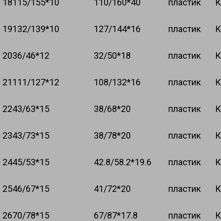
18
115/155*10
110/160*40
пластик
К
19
132/139*10
127/144*16
пластик
К
20
36/46*12
32/50*18
пластик
К
21
111/127*12
108/132*16
пластик
К
22
43/63*15
38/68*20
пластик
К
23
43/73*15
38/78*20
пластик
К
24
45/53*15
42.8/58.2*19.6
пластик
К
25
46/67*15
41/72*20
пластик
К
26
70/78*15
67/87*17.8
пластик
К