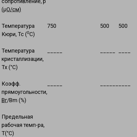
сопротивление, р
(
μ
О/см)
Температура
750
500
500
0
Кюри, Тс (
С)
Температура
_____
_____
____
кристаллизации,
Тх (°С)
Коэфф.
_____
______
____
прямоугольности
,
Вг
/Вm (%)
Предельная
рабочая темп-ра,
Т(°С)