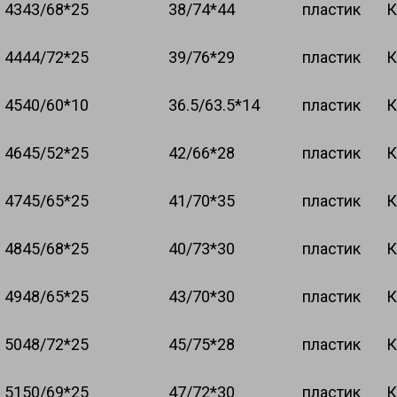
43
43/68*25
38/74*44
пластик
К
44
44/72*25
39/76*29
пластик
К
45
40/60*10
36.5/63.5*14
пластик
К
46
45/52*25
42/66*28
пластик
К
47
45/65*25
41/70*35
пластик
К
48
45/68*25
40/73*30
пластик
К
49
48/65*25
43/70*30
пластик
К
50
48/72*25
45/75*28
пластик
К
51
50/69*25
47/72*30
пластик
К