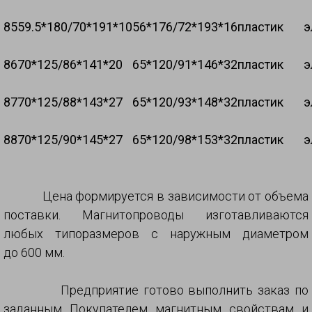
85
59.5*180/70*191*10
56*176/72*193*16
пластик
э
86
70*125/86*141*20
65*120/91*146*32
пластик
э
87
70*125/88*143*27
65*120/93*148*32
пластик
э
88
70*125/90*145*27
65*120/98*153*32
пластик
э
Цена формируется в зависимости от объема
поставки. Магнитопроводы изготавливаются
любых типоразмеров с наружным диаметром
до 600 мм.
Предприятие готово выполнить заказ по
заданным Покупателем магнитным свойствам и