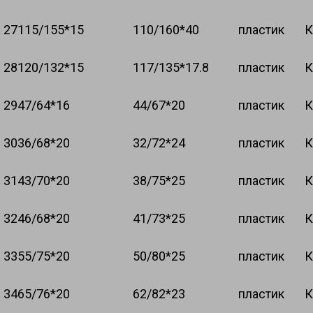
27
115/155*15
110/160*40
пластик
К
28
120/132*15
117/135*17.8
пластик
К
29
47/64*16
44/67*20
пластик
К
30
36/68*20
32/72*24
пластик
К
31
43/70*20
38/75*25
пластик
К
32
46/68*20
41/73*25
пластик
К
33
55/75*20
50/80*25
пластик
К
34
65/76*20
62/82*23
пластик
К