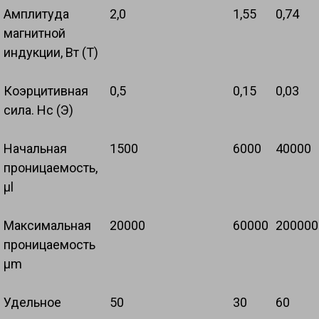
Амплитуда
2,0
1,55
0,74
магнитной
индукции, Вт (Т)
Коэрцитивная
0,5
0,15
0,03
сила. Нс (Э)
Начальная
1500
6000
40000
проницаемость,
μl
Максимальная
20000
60000
200000
проницаемость
μm
Удельное
50
30
60