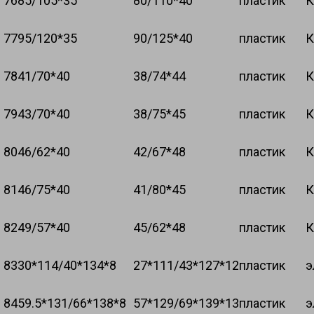
76
85/105*35
80/110*40
пластик
К
77
95/120*35
90/125*40
пластик
К
78
41/70*40
38/74*44
пластик
К
79
43/70*40
38/75*45
пластик
К
80
46/62*40
42/67*48
пластик
К
81
46/75*40
41/80*45
пластик
К
82
49/57*40
45/62*48
пластик
К
83
30*114/40*134*8
27*111/43*127*12
пластик
э
84
59.5*131/66*138*8
57*129/69*139*13
пластик
э