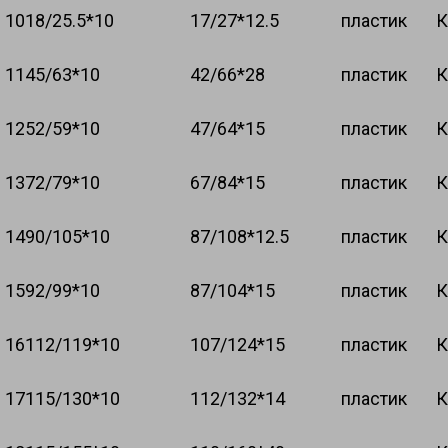
10
18/25.5*10
17/27*12.5
пластик
К
11
45/63*10
42/66*28
пластик
К
12
52/59*10
47/64*15
пластик
К
13
72/79*10
67/84*15
пластик
К
14
90/105*10
87/108*12.5
пластик
К
15
92/99*10
87/104*15
пластик
К
16
112/119*10
107/124*15
пластик
К
17
115/130*10
112/132*14
пластик
К