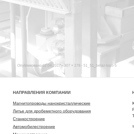
Опубликовано
02.04.2017
-
307 × 278
-
51_51_belaz-logo-5
НАПРАВЛЕНИЯ КОМПАНИИ
Магнитопроводы нанокристаллические
Литье для дробеметного оборудования
Станкостроение
Автомобилестроение