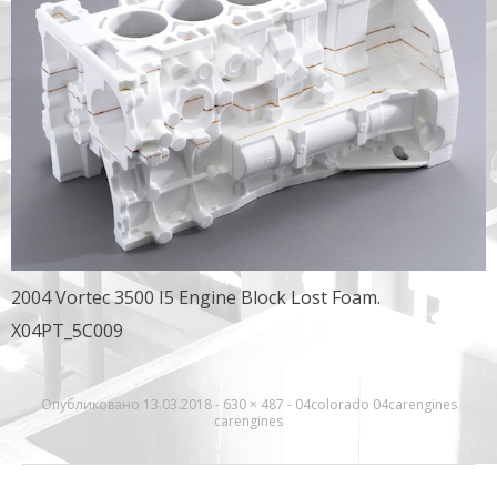
2004 Vortec 3500 I5 Engine Block Lost Foam.
X04PT_5C009
Опубликовано
13.03.2018
-
630 × 487
-
04colorado 04carengines
carengines